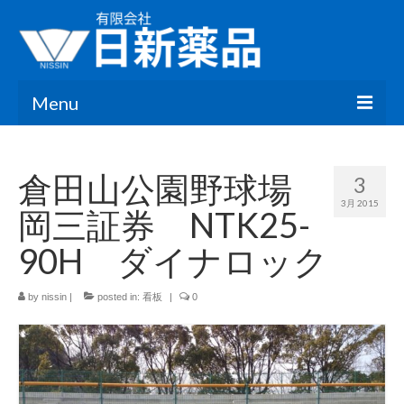
Menu
HOME
倉田山公園野球場
3
会社情報
3月 2015
岡三証券 NTK25-
お知らせ
90H ダイナロック
ブログ
by
nissin
|
posted in:
看板
|
0