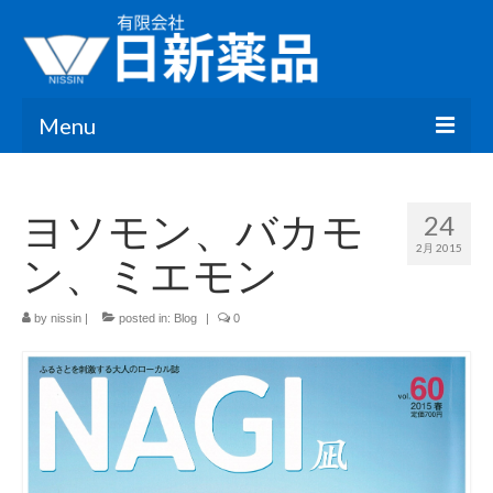
Menu
HOME
ヨソモン、バカモ
24
会社情報
2月 2015
ン、ミエモン
お知らせ
ブログ
by
nissin
|
posted in:
Blog
|
0